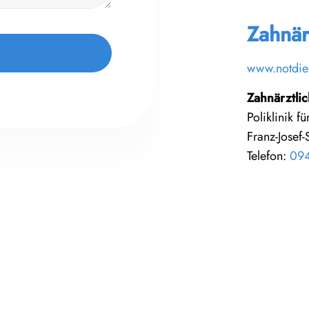
Zahnär
www.notdie
Zahnärztli
Poliklinik 
Franz-Josef
Telefon:
094